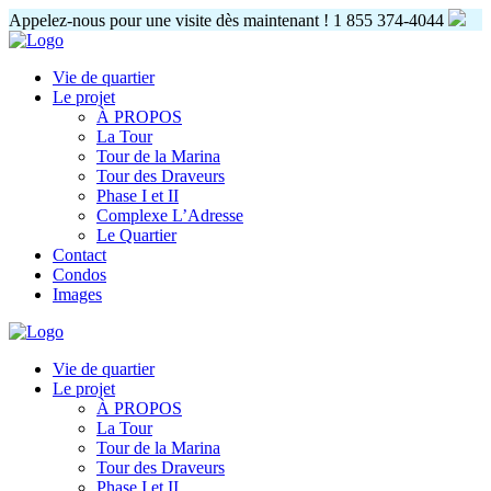
Appelez-nous pour une visite dès maintenant !
1 855 374-4044
Vie de quartier
Le projet
À PROPOS
La Tour
Tour de la Marina
Tour des Draveurs
Phase I et II
Complexe L’Adresse
Le Quartier
Contact
Condos
Images
Vie de quartier
Le projet
À PROPOS
La Tour
Tour de la Marina
Tour des Draveurs
Phase I et II