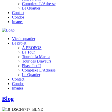
Complexe L’Adresse
Le Quartier
Contact
Condos
Images
Vie de quartier
Le projet
À PROPOS
La Tour
Tour de la Marina
Tour des Draveurs
Phase I et II
Complexe L’Adresse
Le Quartier
Contact
Condos
Images
Blog