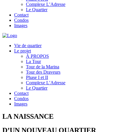
Complexe L’Adresse
Le Quartier
Contact
Condos
Images
Vie de quartier
Le projet
À PROPOS
La Tour
Tour de la Marina
Tour des Draveurs
Phase I et II
Complexe L’Adresse
Le Quartier
Contact
Condos
Images
LA NAISSANCE
D’UN NOUVEAU QUARTIER