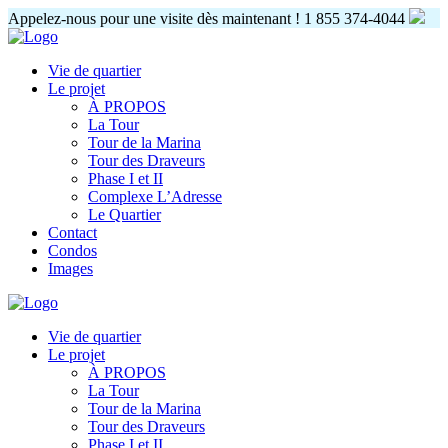
Appelez-nous pour une visite dès maintenant !
1 855 374-4044
Vie de quartier
Le projet
À PROPOS
La Tour
Tour de la Marina
Tour des Draveurs
Phase I et II
Complexe L’Adresse
Le Quartier
Contact
Condos
Images
Vie de quartier
Le projet
À PROPOS
La Tour
Tour de la Marina
Tour des Draveurs
Phase I et II