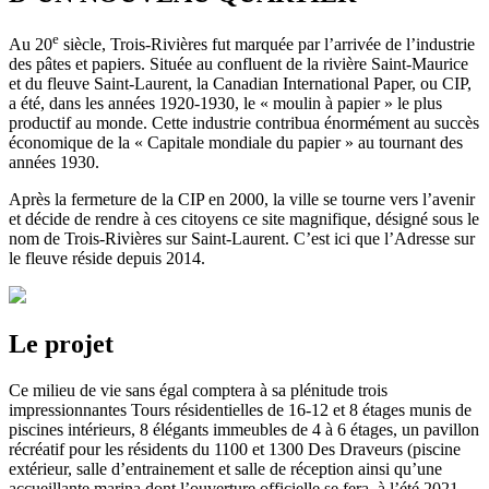
e
Au 20
siècle, Trois-Rivières fut marquée par l’arrivée de l’industrie
des pâtes et papiers. Située au confluent de la rivière Saint-Maurice
et du fleuve Saint-Laurent, la Canadian International Paper, ou CIP,
a été, dans les années 1920-1930, le « moulin à papier » le plus
productif au monde. Cette industrie contribua énormément au succès
économique de la « Capitale mondiale du papier » au tournant des
années 1930.
Après la fermeture de la CIP en 2000, la ville se tourne vers l’avenir
et décide de rendre à ces citoyens ce site magnifique, désigné sous le
nom de Trois-Rivières sur Saint-Laurent. C’est ici que l’Adresse sur
le fleuve réside depuis 2014.
Le projet
Ce milieu de vie sans égal comptera à sa plénitude trois
impressionnantes Tours résidentielles de 16-12 et 8 étages munis de
piscines intérieurs, 8 élégants immeubles de 4 à 6 étages, un pavillon
récréatif pour les résidents du 1100 et 1300 Des Draveurs (piscine
extérieur, salle d’entrainement et salle de réception ainsi qu’une
accueillante marina dont l’ouverture officielle se fera à l’été 2021.