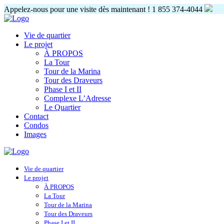
Appelez-nous pour une visite dès maintenant !
1 855 374-4044
Vie de quartier
Le projet
À PROPOS
La Tour
Tour de la Marina
Tour des Draveurs
Phase I et II
Complexe L’Adresse
Le Quartier
Contact
Condos
Images
Vie de quartier
Le projet
À PROPOS
La Tour
Tour de la Marina
Tour des Draveurs
Phase I et II