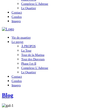
Complexe L’Adresse
Le Quartier
Contact
Condos
Images
Vie de quartier
Le projet
À PROPOS
La Tour
Tour de la Marina
Tour des Draveurs
Phase I et II
Complexe L’Adresse
Le Quartier
Contact
Condos
Images
Blog