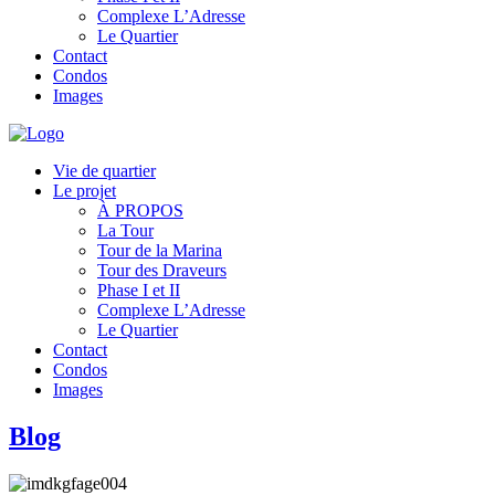
Complexe L’Adresse
Le Quartier
Contact
Condos
Images
Vie de quartier
Le projet
À PROPOS
La Tour
Tour de la Marina
Tour des Draveurs
Phase I et II
Complexe L’Adresse
Le Quartier
Contact
Condos
Images
Blog