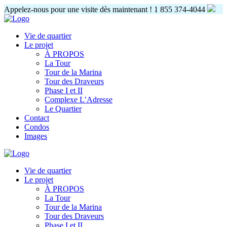
Appelez-nous pour une visite dès maintenant !
1 855 374-4044
Vie de quartier
Le projet
À PROPOS
La Tour
Tour de la Marina
Tour des Draveurs
Phase I et II
Complexe L’Adresse
Le Quartier
Contact
Condos
Images
Vie de quartier
Le projet
À PROPOS
La Tour
Tour de la Marina
Tour des Draveurs
Phase I et II