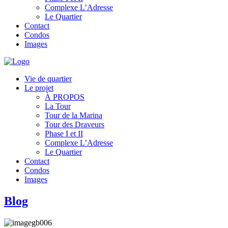
Complexe L’Adresse
Le Quartier
Contact
Condos
Images
Vie de quartier
Le projet
À PROPOS
La Tour
Tour de la Marina
Tour des Draveurs
Phase I et II
Complexe L’Adresse
Le Quartier
Contact
Condos
Images
Blog