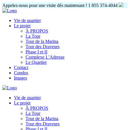
Appelez-nous pour une visite dès maintenant !
1 855 374-4044
Vie de quartier
Le projet
À PROPOS
La Tour
Tour de la Marina
Tour des Draveurs
Phase I et II
Complexe L’Adresse
Le Quartier
Contact
Condos
Images
Vie de quartier
Le projet
À PROPOS
La Tour
Tour de la Marina
Tour des Draveurs
Phase I et II