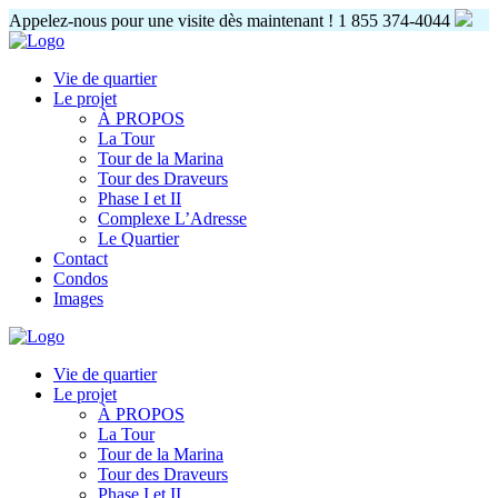
Appelez-nous pour une visite dès maintenant !
1 855 374-4044
Vie de quartier
Le projet
À PROPOS
La Tour
Tour de la Marina
Tour des Draveurs
Phase I et II
Complexe L’Adresse
Le Quartier
Contact
Condos
Images
Vie de quartier
Le projet
À PROPOS
La Tour
Tour de la Marina
Tour des Draveurs
Phase I et II