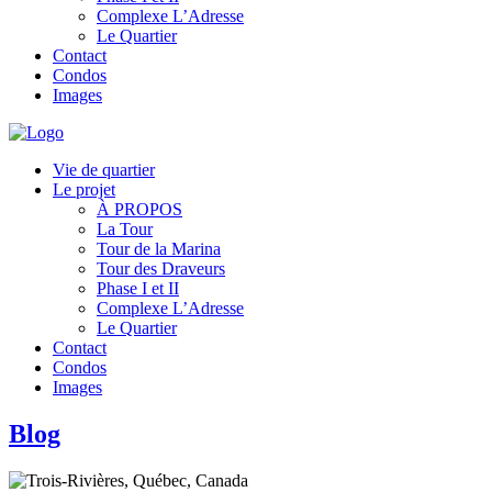
Complexe L’Adresse
Le Quartier
Contact
Condos
Images
Vie de quartier
Le projet
À PROPOS
La Tour
Tour de la Marina
Tour des Draveurs
Phase I et II
Complexe L’Adresse
Le Quartier
Contact
Condos
Images
Blog