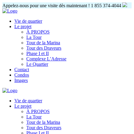
Appelez-nous pour une visite dès maintenant !
1 855 374-4044
Vie de quartier
Le projet
À PROPOS
La Tour
Tour de la Marina
Tour des Draveurs
Phase I et II
Complexe L’Adresse
Le Quartier
Contact
Condos
Images
Vie de quartier
Le projet
À PROPOS
La Tour
Tour de la Marina
Tour des Draveurs
Phase I et II