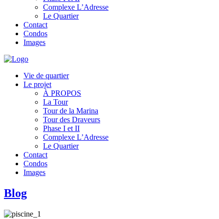
Complexe L’Adresse
Le Quartier
Contact
Condos
Images
Vie de quartier
Le projet
À PROPOS
La Tour
Tour de la Marina
Tour des Draveurs
Phase I et II
Complexe L’Adresse
Le Quartier
Contact
Condos
Images
Blog