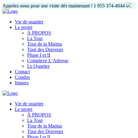
Appelez-nous pour une visite dès maintenant !
1 855 374-4044
Vie de quartier
Le projet
À PROPOS
La Tour
Tour de la Marina
Tour des Draveurs
Phase I et II
Complexe L’Adresse
Le Quartier
Contact
Condos
Images
Vie de quartier
Le projet
À PROPOS
La Tour
Tour de la Marina
Tour des Draveurs
Phase I et II