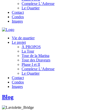
Complexe L’Adresse
Le Quartier
Contact
Condos
Images
Vie de quartier
Le projet
À PROPOS
La Tour
Tour de la Marina
Tour des Draveurs
Phase I et II
Complexe L’Adresse
Le Quartier
Contact
Condos
Images
Blog