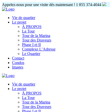
Appelez-nous pour une visite dès maintenant !
1 855 374-4044
Vie de quartier
Le projet
À PROPOS
La Tour
Tour de la Marina
Tour des Draveurs
Phase I et II
Complexe L’Adresse
Le Quartier
Contact
Condos
Images
Vie de quartier
Le projet
À PROPOS
La Tour
Tour de la Marina
Tour des Draveurs
Phase I et II