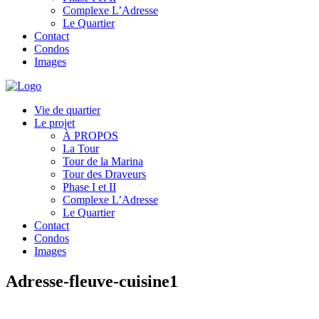
Complexe L’Adresse
Le Quartier
Contact
Condos
Images
Vie de quartier
Le projet
À PROPOS
La Tour
Tour de la Marina
Tour des Draveurs
Phase I et II
Complexe L’Adresse
Le Quartier
Contact
Condos
Images
Adresse-fleuve-cuisine1