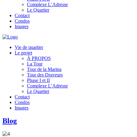
Complexe L’Adresse
Le Quartier
Contact
Condos
Images
Vie de quartier
Le projet
À PROPOS
La Tour
Tour de la Marina
Tour des Draveurs
Phase I et II
Complexe L’Adresse
Le Quartier
Contact
Condos
Images
Blog