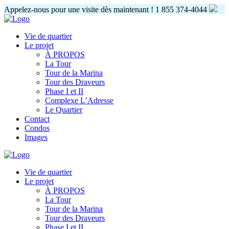
Appelez-nous pour une visite dès maintenant !
1 855 374-4044
Vie de quartier
Le projet
À PROPOS
La Tour
Tour de la Marina
Tour des Draveurs
Phase I et II
Complexe L’Adresse
Le Quartier
Contact
Condos
Images
Vie de quartier
Le projet
À PROPOS
La Tour
Tour de la Marina
Tour des Draveurs
Phase I et II