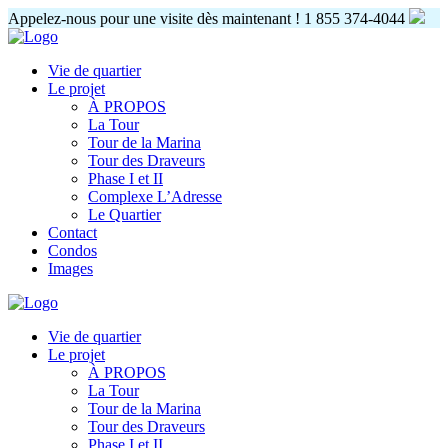
Appelez-nous pour une visite dès maintenant !
1 855 374-4044
Vie de quartier
Le projet
À PROPOS
La Tour
Tour de la Marina
Tour des Draveurs
Phase I et II
Complexe L’Adresse
Le Quartier
Contact
Condos
Images
Vie de quartier
Le projet
À PROPOS
La Tour
Tour de la Marina
Tour des Draveurs
Phase I et II