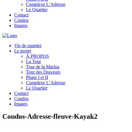
Complexe L’Adresse
Le Quartier
Contact
Condos
Images
Vie de quartier
Le projet
À PROPOS
La Tour
Tour de la Marina
Tour des Draveurs
Phase I et II
Complexe L’Adresse
Le Quartier
Contact
Condos
Images
Condos-Adresse-fleuve-Kayak2