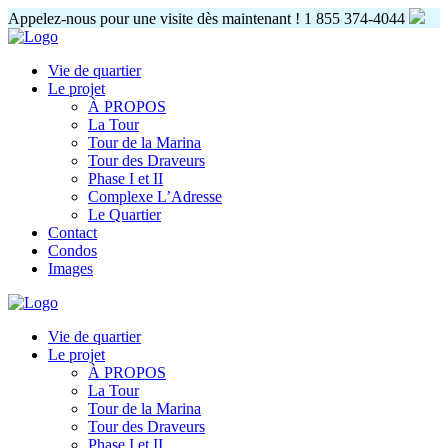
Appelez-nous pour une visite dès maintenant !
1 855 374-4044
Vie de quartier
Le projet
À PROPOS
La Tour
Tour de la Marina
Tour des Draveurs
Phase I et II
Complexe L’Adresse
Le Quartier
Contact
Condos
Images
Vie de quartier
Le projet
À PROPOS
La Tour
Tour de la Marina
Tour des Draveurs
Phase I et II