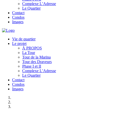
Complexe L’Adresse
Le Quartier
Contact
Condos
Images
Vie de quartier
Le projet
À PROPOS
La Tour
Tour de la Marina
Tour des Draveurs
Phase I et II
Complexe L’Adresse
Le Quartier
Contact
Condos
Images