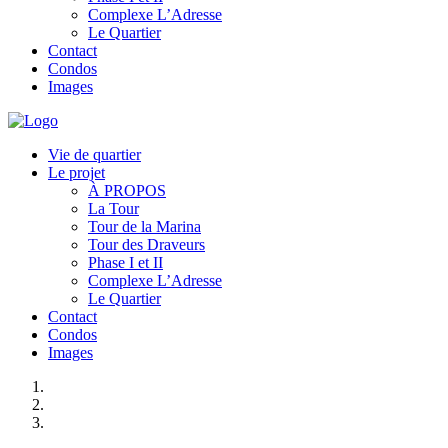
Complexe L’Adresse
Le Quartier
Contact
Condos
Images
Vie de quartier
Le projet
À PROPOS
La Tour
Tour de la Marina
Tour des Draveurs
Phase I et II
Complexe L’Adresse
Le Quartier
Contact
Condos
Images