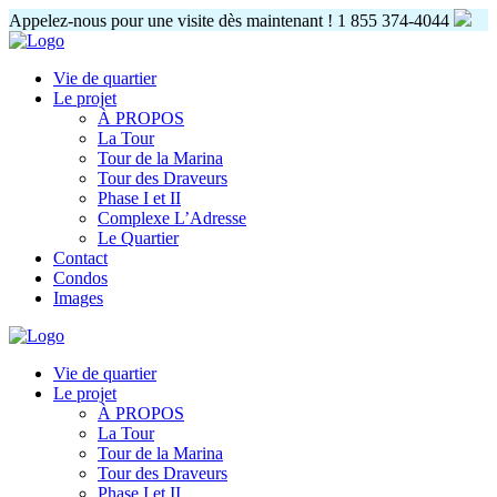
Appelez-nous pour une visite dès maintenant !
1 855 374-4044
Vie de quartier
Le projet
À PROPOS
La Tour
Tour de la Marina
Tour des Draveurs
Phase I et II
Complexe L’Adresse
Le Quartier
Contact
Condos
Images
Vie de quartier
Le projet
À PROPOS
La Tour
Tour de la Marina
Tour des Draveurs
Phase I et II