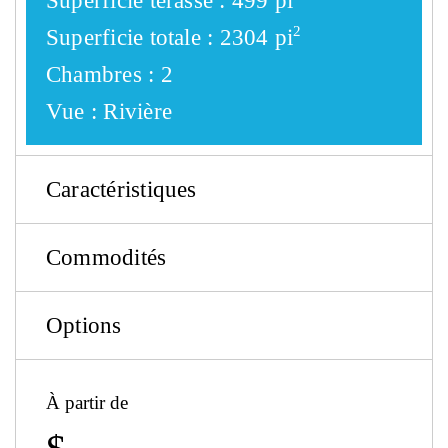
Superficie terasse :
499 pi
2
Superficie totale :
2304 pi
Chambres
: 2
Vue :
Rivière
Caractéristiques
Commodités
Options
À partir de