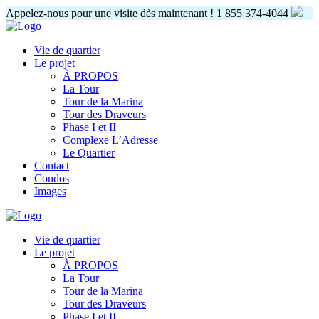
Appelez-nous pour une visite dès maintenant !
1 855 374-4044
Vie de quartier
Le projet
À PROPOS
La Tour
Tour de la Marina
Tour des Draveurs
Phase I et II
Complexe L’Adresse
Le Quartier
Contact
Condos
Images
Vie de quartier
Le projet
À PROPOS
La Tour
Tour de la Marina
Tour des Draveurs
Phase I et II