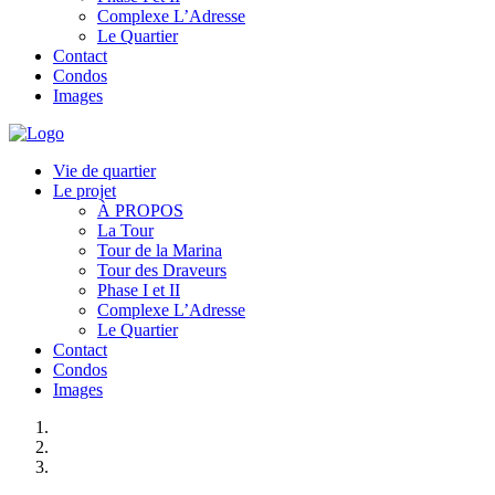
Complexe L’Adresse
Le Quartier
Contact
Condos
Images
Vie de quartier
Le projet
À PROPOS
La Tour
Tour de la Marina
Tour des Draveurs
Phase I et II
Complexe L’Adresse
Le Quartier
Contact
Condos
Images