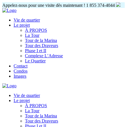
Appelez-nous pour une visite dès maintenant !
1 855 374-4044
Vie de quartier
Le projet
À PROPOS
La Tour
Tour de la Marina
Tour des Draveurs
Phase I et II
Complexe L’Adresse
Le Quartier
Contact
Condos
Images
Vie de quartier
Le projet
À PROPOS
La Tour
Tour de la Marina
Tour des Draveurs
Phase I et II