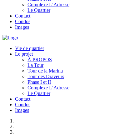
Complexe L’Adresse
Le Quartier
Contact
Condos
Images
Vie de quartier
Le projet
À PROPOS
La Tour
Tour de la Marina
Tour des Draveurs
Phase I et II
Complexe L’Adresse
Le Quartier
Contact
Condos
Images