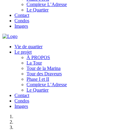
Complexe L’Adresse
Le Quartier
Contact
Condos
Images
Vie de quartier
Le projet
À PROPOS
La Tour
Tour de la Marina
Tour des Draveurs
Phase I et II
Complexe L’Adresse
Le Quartier
Contact
Condos
Images