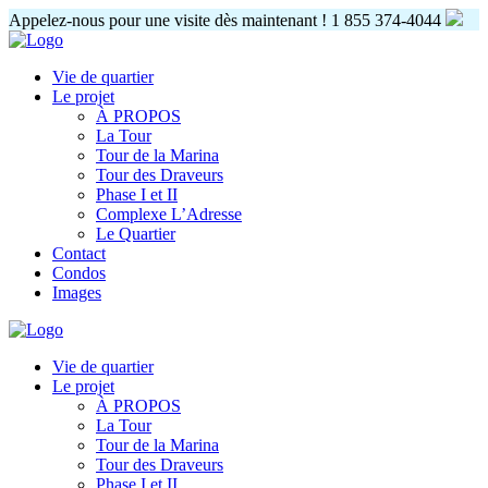
Appelez-nous pour une visite dès maintenant !
1 855 374-4044
Vie de quartier
Le projet
À PROPOS
La Tour
Tour de la Marina
Tour des Draveurs
Phase I et II
Complexe L’Adresse
Le Quartier
Contact
Condos
Images
Vie de quartier
Le projet
À PROPOS
La Tour
Tour de la Marina
Tour des Draveurs
Phase I et II