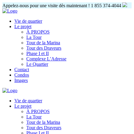
Appelez-nous pour une visite dès maintenant !
1 855 374-4044
Vie de quartier
Le projet
À PROPOS
La Tour
Tour de la Marina
Tour des Draveurs
Phase I et II
Complexe L’Adresse
Le Quartier
Contact
Condos
Images
Vie de quartier
Le projet
À PROPOS
La Tour
Tour de la Marina
Tour des Draveurs
Phase I et II