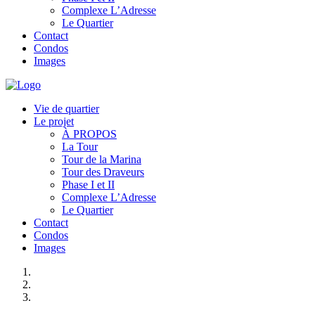
Complexe L’Adresse
Le Quartier
Contact
Condos
Images
Vie de quartier
Le projet
À PROPOS
La Tour
Tour de la Marina
Tour des Draveurs
Phase I et II
Complexe L’Adresse
Le Quartier
Contact
Condos
Images