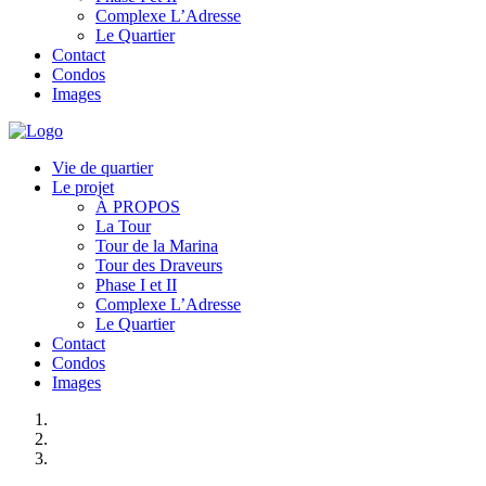
Complexe L’Adresse
Le Quartier
Contact
Condos
Images
Vie de quartier
Le projet
À PROPOS
La Tour
Tour de la Marina
Tour des Draveurs
Phase I et II
Complexe L’Adresse
Le Quartier
Contact
Condos
Images