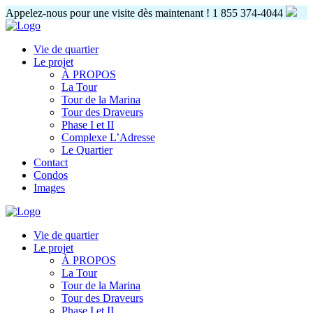
Appelez-nous pour une visite dès maintenant !
1 855 374-4044
Vie de quartier
Le projet
À PROPOS
La Tour
Tour de la Marina
Tour des Draveurs
Phase I et II
Complexe L’Adresse
Le Quartier
Contact
Condos
Images
Vie de quartier
Le projet
À PROPOS
La Tour
Tour de la Marina
Tour des Draveurs
Phase I et II