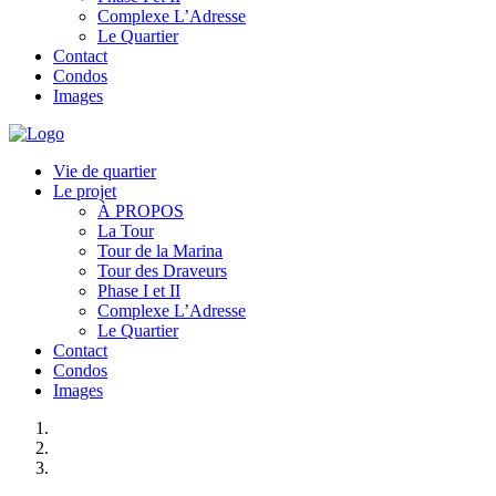
Complexe L’Adresse
Le Quartier
Contact
Condos
Images
Vie de quartier
Le projet
À PROPOS
La Tour
Tour de la Marina
Tour des Draveurs
Phase I et II
Complexe L’Adresse
Le Quartier
Contact
Condos
Images