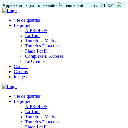
Appelez-nous pour une visite dès maintenant !
1 855 374-4044
Vie de quartier
Le projet
À PROPOS
La Tour
Tour de la Marina
Tour des Draveurs
Phase I et II
Complexe L’Adresse
Le Quartier
Contact
Condos
Images
Vie de quartier
Le projet
À PROPOS
La Tour
Tour de la Marina
Tour des Draveurs
Phase I et II