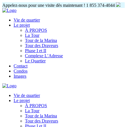
Appelez-nous pour une visite dès maintenant !
1 855 374-4044
Vie de quartier
Le projet
À PROPOS
La Tour
Tour de la Marina
Tour des Draveurs
Phase I et II
Complexe L’Adresse
Le Quartier
Contact
Condos
Images
Vie de quartier
Le projet
À PROPOS
La Tour
Tour de la Marina
Tour des Draveurs
Phase I et II