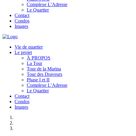
Complexe L’Adresse
Le Quartier
Contact
Condos
Images
Vie de quartier
Le projet
À PROPOS
La Tour
Tour de la Marina
Tour des Draveurs
Phase I et II
Complexe L’Adresse
Le Quartier
Contact
Condos
Images