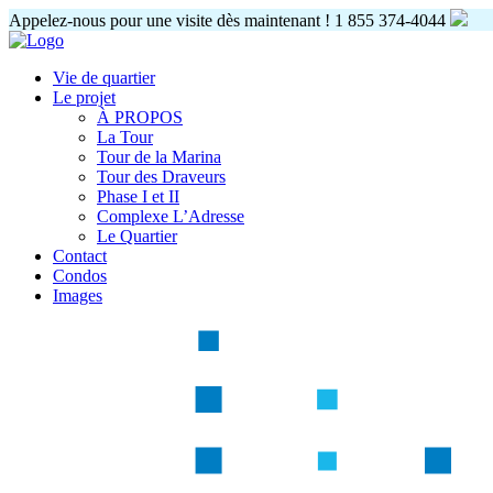
Appelez-nous pour une visite dès maintenant !
1 855 374-4044
Vie de quartier
Le projet
À PROPOS
La Tour
Tour de la Marina
Tour des Draveurs
Phase I et II
Complexe L’Adresse
Le Quartier
Contact
Condos
Images