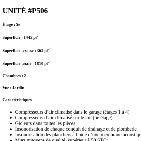
UNITÉ #P506
Étage :
5e
2
Superficie :
1445 pi
2
Superficie terasse :
365 pi
2
Superficie totale :
1810 pi
Chambres
: 2
Vue :
Jardin
Caractéristiques
Compresseurs d’air climatisé dans le garage (étages 1 à 4)
Compresseurs d’air climatisé sur le toit (5e étage)
Gicleurs dans toutes les pièces
Insonorisation de chaque conduit de drainage et de plomberie
Insonorisation des planchers à l’aide d’une membrane acoustiq
Murs mitoyens de qualité (supérieur à 50 STC)