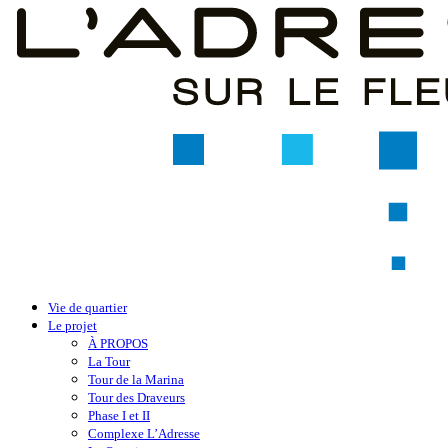
Vie de quartier
Le projet
À PROPOS
La Tour
Tour de la Marina
Tour des Draveurs
Phase I et II
Complexe L’Adresse