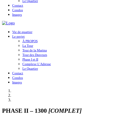
Le Quartier
Contact
Condos
Images
Vie de quartier
Le projet
À PROPOS
La Tour
Tour de la Marina
Tour des Draveurs
Phase I et II
Complexe L’Adresse
Le Quartier
Contact
Condos
Images
PHASE II – 1300
[COMPLET]