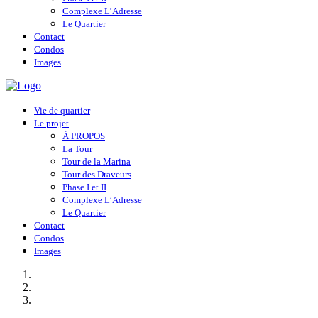
Complexe L’Adresse
Le Quartier
Contact
Condos
Images
Vie de quartier
Le projet
À PROPOS
La Tour
Tour de la Marina
Tour des Draveurs
Phase I et II
Complexe L’Adresse
Le Quartier
Contact
Condos
Images