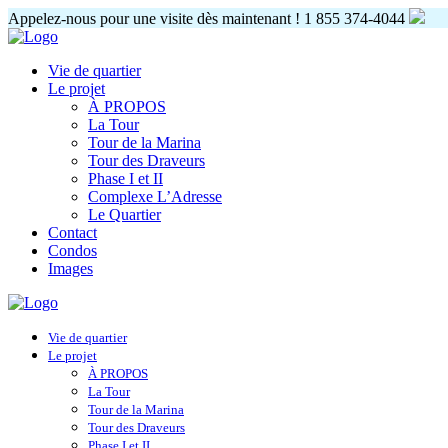
Appelez-nous pour une visite dès maintenant !
1 855 374-4044
Vie de quartier
Le projet
À PROPOS
La Tour
Tour de la Marina
Tour des Draveurs
Phase I et II
Complexe L’Adresse
Le Quartier
Contact
Condos
Images
Vie de quartier
Le projet
À PROPOS
La Tour
Tour de la Marina
Tour des Draveurs
Phase I et II