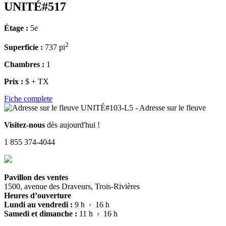
UNITÉ#517
Étage :
5e
2
Superficie :
737 pi
Chambres :
1
Prix :
$ + TX
Fiche complete
Visitez-nous
dès aujourd'hui !
1 855 374-4044
Pavillon des ventes
1500, avenue des Draveurs, Trois-Rivières
Heures d’ouverture
Lundi au vendredi :
9 h › 16 h
Samedi et dimanche :
11 h › 16 h