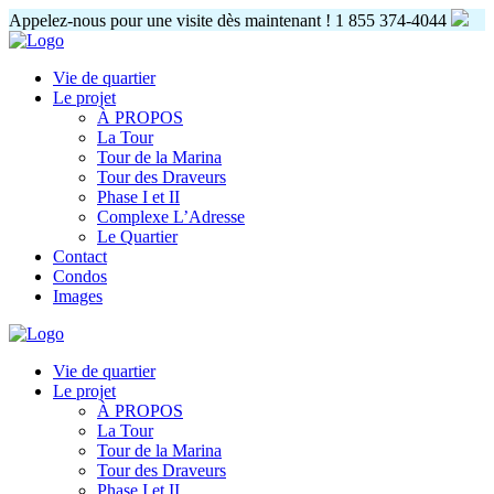
Appelez-nous pour une visite dès maintenant !
1 855 374-4044
Vie de quartier
Le projet
À PROPOS
La Tour
Tour de la Marina
Tour des Draveurs
Phase I et II
Complexe L’Adresse
Le Quartier
Contact
Condos
Images
Vie de quartier
Le projet
À PROPOS
La Tour
Tour de la Marina
Tour des Draveurs
Phase I et II