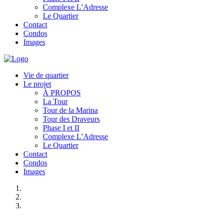
Complexe L’Adresse
Le Quartier
Contact
Condos
Images
Vie de quartier
Le projet
À PROPOS
La Tour
Tour de la Marina
Tour des Draveurs
Phase I et II
Complexe L’Adresse
Le Quartier
Contact
Condos
Images