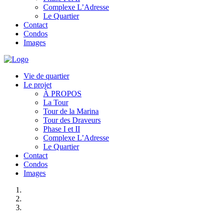
Complexe L’Adresse
Le Quartier
Contact
Condos
Images
Vie de quartier
Le projet
À PROPOS
La Tour
Tour de la Marina
Tour des Draveurs
Phase I et II
Complexe L’Adresse
Le Quartier
Contact
Condos
Images