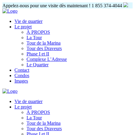
Appelez-nous pour une visite dès maintenant !
1 855 374-4044
Vie de quartier
Le projet
À PROPOS
La Tour
Tour de la Marina
Tour des Draveurs
Phase I et II
Complexe L’Adresse
Le Quartier
Contact
Condos
Images
Vie de quartier
Le projet
À PROPOS
La Tour
Tour de la Marina
Tour des Draveurs
Phase I et II