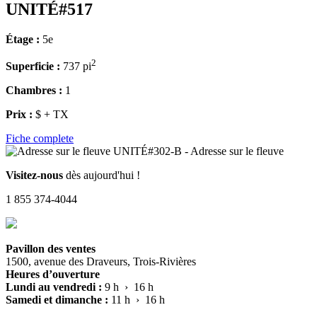
UNITÉ#517
Étage :
5e
2
Superficie :
737 pi
Chambres :
1
Prix :
$ + TX
Fiche complete
Visitez-nous
dès aujourd'hui !
1 855 374-4044
Pavillon des ventes
1500, avenue des Draveurs, Trois-Rivières
Heures d’ouverture
Lundi au vendredi :
9 h › 16 h
Samedi et dimanche :
11 h › 16 h