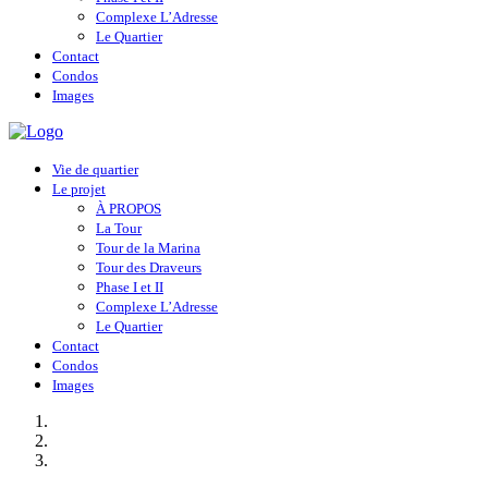
Complexe L’Adresse
Le Quartier
Contact
Condos
Images
Vie de quartier
Le projet
À PROPOS
La Tour
Tour de la Marina
Tour des Draveurs
Phase I et II
Complexe L’Adresse
Le Quartier
Contact
Condos
Images