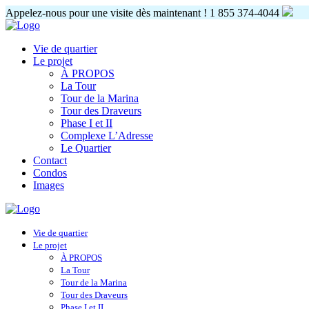
Appelez-nous pour une visite dès maintenant !
1 855 374-4044
Vie de quartier
Le projet
À PROPOS
La Tour
Tour de la Marina
Tour des Draveurs
Phase I et II
Complexe L’Adresse
Le Quartier
Contact
Condos
Images
Vie de quartier
Le projet
À PROPOS
La Tour
Tour de la Marina
Tour des Draveurs
Phase I et II