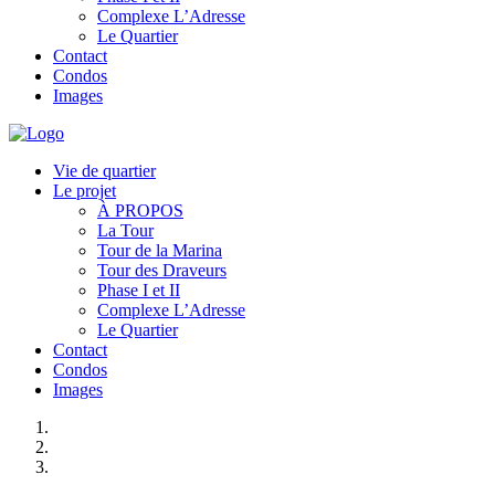
Complexe L’Adresse
Le Quartier
Contact
Condos
Images
Vie de quartier
Le projet
À PROPOS
La Tour
Tour de la Marina
Tour des Draveurs
Phase I et II
Complexe L’Adresse
Le Quartier
Contact
Condos
Images