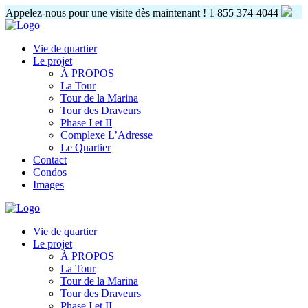
Appelez-nous pour une visite dès maintenant !
1 855 374-4044
Vie de quartier
Le projet
À PROPOS
La Tour
Tour de la Marina
Tour des Draveurs
Phase I et II
Complexe L’Adresse
Le Quartier
Contact
Condos
Images
Vie de quartier
Le projet
À PROPOS
La Tour
Tour de la Marina
Tour des Draveurs
Phase I et II