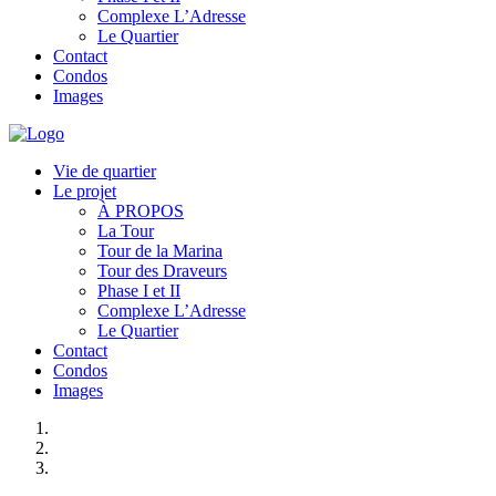
Complexe L’Adresse
Le Quartier
Contact
Condos
Images
Vie de quartier
Le projet
À PROPOS
La Tour
Tour de la Marina
Tour des Draveurs
Phase I et II
Complexe L’Adresse
Le Quartier
Contact
Condos
Images