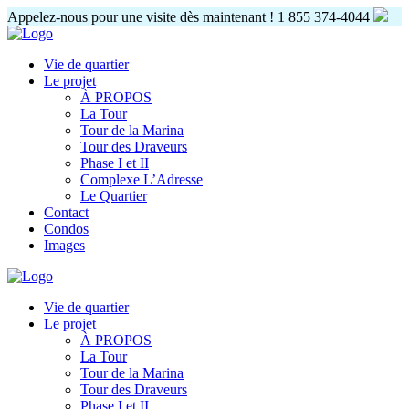
Appelez-nous pour une visite dès maintenant !
1 855 374-4044
Vie de quartier
Le projet
À PROPOS
La Tour
Tour de la Marina
Tour des Draveurs
Phase I et II
Complexe L’Adresse
Le Quartier
Contact
Condos
Images
Vie de quartier
Le projet
À PROPOS
La Tour
Tour de la Marina
Tour des Draveurs
Phase I et II