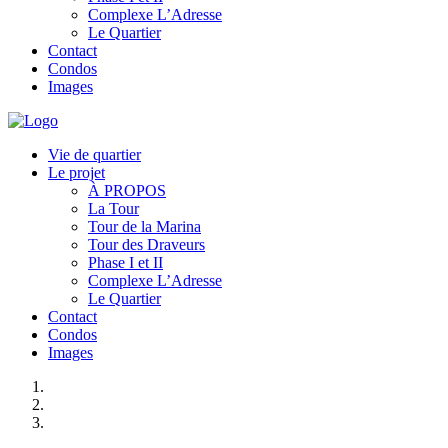
Complexe L’Adresse
Le Quartier
Contact
Condos
Images
Vie de quartier
Le projet
À PROPOS
La Tour
Tour de la Marina
Tour des Draveurs
Phase I et II
Complexe L’Adresse
Le Quartier
Contact
Condos
Images