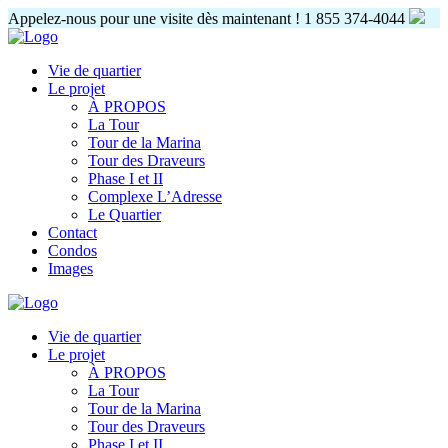
Appelez-nous pour une visite dès maintenant !
1 855 374-4044
Vie de quartier
Le projet
À PROPOS
La Tour
Tour de la Marina
Tour des Draveurs
Phase I et II
Complexe L’Adresse
Le Quartier
Contact
Condos
Images
Vie de quartier
Le projet
À PROPOS
La Tour
Tour de la Marina
Tour des Draveurs
Phase I et II