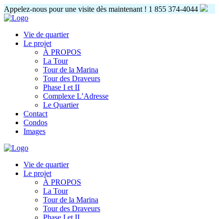
Appelez-nous pour une visite dès maintenant !
1 855 374-4044
Vie de quartier
Le projet
À PROPOS
La Tour
Tour de la Marina
Tour des Draveurs
Phase I et II
Complexe L’Adresse
Le Quartier
Contact
Condos
Images
Vie de quartier
Le projet
À PROPOS
La Tour
Tour de la Marina
Tour des Draveurs
Phase I et II