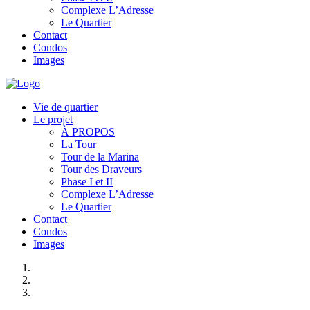
Complexe L’Adresse
Le Quartier
Contact
Condos
Images
Vie de quartier
Le projet
À PROPOS
La Tour
Tour de la Marina
Tour des Draveurs
Phase I et II
Complexe L’Adresse
Le Quartier
Contact
Condos
Images