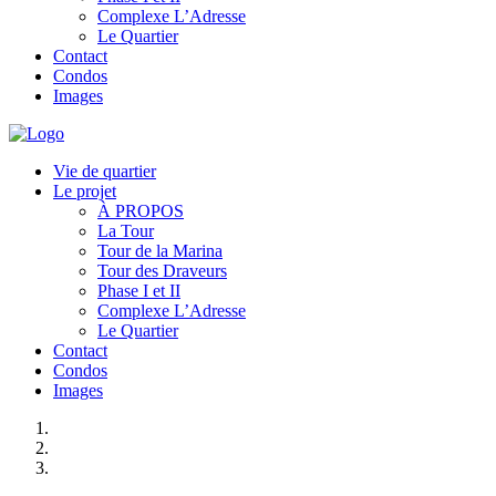
Complexe L’Adresse
Le Quartier
Contact
Condos
Images
Vie de quartier
Le projet
À PROPOS
La Tour
Tour de la Marina
Tour des Draveurs
Phase I et II
Complexe L’Adresse
Le Quartier
Contact
Condos
Images