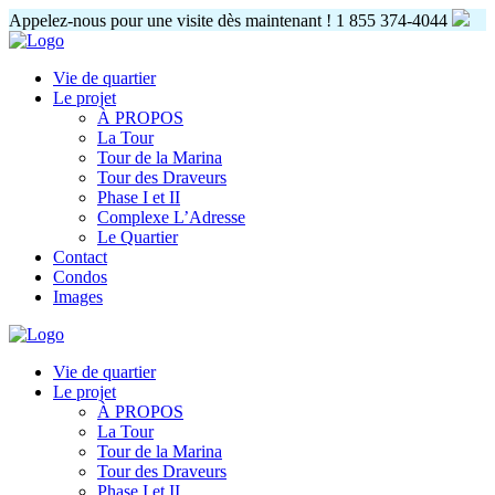
Appelez-nous pour une visite dès maintenant !
1 855 374-4044
Vie de quartier
Le projet
À PROPOS
La Tour
Tour de la Marina
Tour des Draveurs
Phase I et II
Complexe L’Adresse
Le Quartier
Contact
Condos
Images
Vie de quartier
Le projet
À PROPOS
La Tour
Tour de la Marina
Tour des Draveurs
Phase I et II