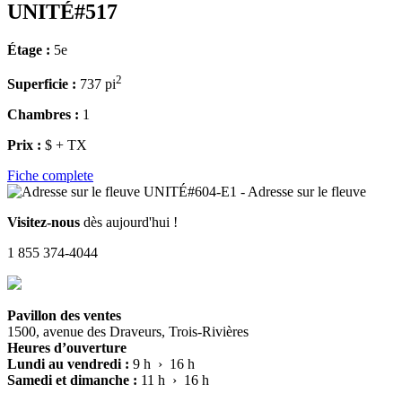
UNITÉ#517
Étage :
5e
2
Superficie :
737 pi
Chambres :
1
Prix :
$ + TX
Fiche complete
Visitez-nous
dès aujourd'hui !
1 855 374-4044
Pavillon des ventes
1500, avenue des Draveurs, Trois-Rivières
Heures d’ouverture
Lundi au vendredi :
9 h › 16 h
Samedi et dimanche :
11 h › 16 h