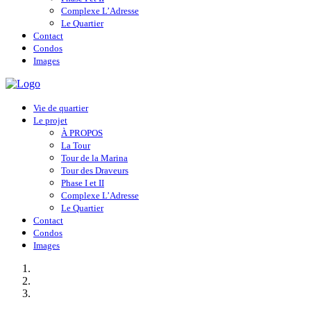
Complexe L’Adresse
Le Quartier
Contact
Condos
Images
Vie de quartier
Le projet
À PROPOS
La Tour
Tour de la Marina
Tour des Draveurs
Phase I et II
Complexe L’Adresse
Le Quartier
Contact
Condos
Images