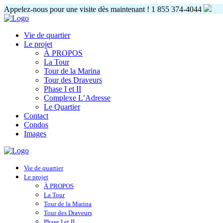
Appelez-nous pour une visite dès maintenant !
1 855 374-4044
Vie de quartier
Le projet
À PROPOS
La Tour
Tour de la Marina
Tour des Draveurs
Phase I et II
Complexe L’Adresse
Le Quartier
Contact
Condos
Images
Vie de quartier
Le projet
À PROPOS
La Tour
Tour de la Marina
Tour des Draveurs
Phase I et II