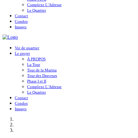
Complexe L’Adresse
Le Quartier
Contact
Condos
Images
Vie de quartier
Le projet
À PROPOS
La Tour
Tour de la Marina
Tour des Draveurs
Phase I et II
Complexe L’Adresse
Le Quartier
Contact
Condos
Images