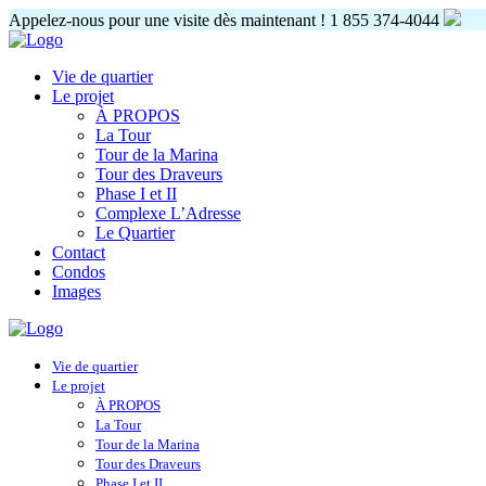
Appelez-nous pour une visite dès maintenant !
1 855 374-4044
Vie de quartier
Le projet
À PROPOS
La Tour
Tour de la Marina
Tour des Draveurs
Phase I et II
Complexe L’Adresse
Le Quartier
Contact
Condos
Images
Vie de quartier
Le projet
À PROPOS
La Tour
Tour de la Marina
Tour des Draveurs
Phase I et II