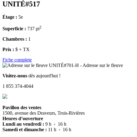
UNITÉ#517
Étage :
5e
2
Superficie :
737 pi
Chambres :
1
Prix :
$ + TX
Fiche complete
Visitez-nous
dès aujourd'hui !
1 855 374-4044
Pavillon des ventes
1500, avenue des Draveurs, Trois-Rivières
Heures d’ouverture
Lundi au vendredi :
9 h › 16 h
Samedi et dimanche :
11 h › 16 h