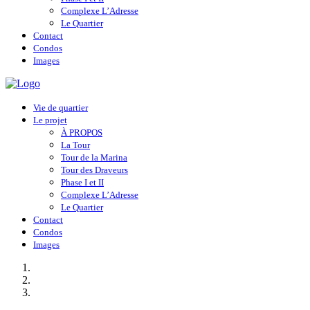
Complexe L’Adresse
Le Quartier
Contact
Condos
Images
Vie de quartier
Le projet
À PROPOS
La Tour
Tour de la Marina
Tour des Draveurs
Phase I et II
Complexe L’Adresse
Le Quartier
Contact
Condos
Images