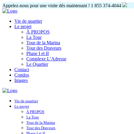
Appelez-nous pour une visite dès maintenant !
1 855 374-4044
Vie de quartier
Le projet
À PROPOS
La Tour
Tour de la Marina
Tour des Draveurs
Phase I et II
Complexe L’Adresse
Le Quartier
Contact
Condos
Images
Vie de quartier
Le projet
À PROPOS
La Tour
Tour de la Marina
Tour des Draveurs
Phase I et II