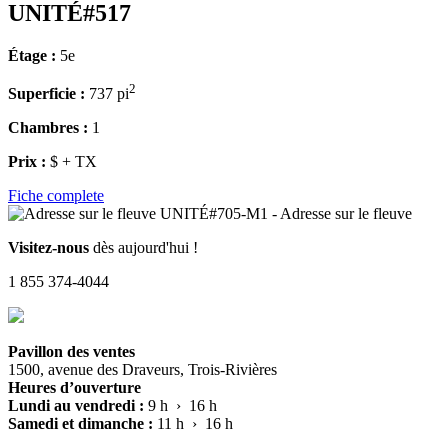
UNITÉ#517
Étage :
5e
2
Superficie :
737 pi
Chambres :
1
Prix :
$ + TX
Fiche complete
Visitez-nous
dès aujourd'hui !
1 855 374-4044
Pavillon des ventes
1500, avenue des Draveurs, Trois-Rivières
Heures d’ouverture
Lundi au vendredi :
9 h › 16 h
Samedi et dimanche :
11 h › 16 h