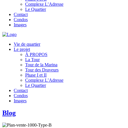
Complexe L’Adresse
Le Quartier
Contact
Condos
Images
Vie de quartier
Le projet
À PROPOS
La Tour
Tour de la Marina
Tour des Draveurs
Phase I et II
Complexe L’Adresse
Le Quartier
Contact
Condos
Images
Blog