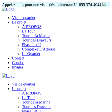
Appelez-nous pour une visite dès maintenant !
1 855 374-4044
Vie de quartier
Le projet
À PROPOS
La Tour
Tour de la Marina
Tour des Draveurs
Phase I et II
Complexe L’Adresse
Le Quartier
Contact
Condos
Images
Vie de quartier
Le projet
À PROPOS
La Tour
Tour de la Marina
Tour des Draveurs
Phase I et II