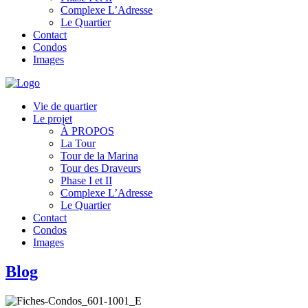
Complexe L’Adresse
Le Quartier
Contact
Condos
Images
Vie de quartier
Le projet
À PROPOS
La Tour
Tour de la Marina
Tour des Draveurs
Phase I et II
Complexe L’Adresse
Le Quartier
Contact
Condos
Images
Blog