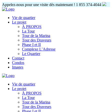
Appelez-nous pour une visite dès maintenant !
1 855 374-4044
Vie de quartier
Le projet
À PROPOS
La Tour
Tour de la Marina
Tour des Draveurs
Phase I et II
Complexe L’Adresse
Le Quartier
Contact
Condos
Images
Vie de quartier
Le projet
À PROPOS
La Tour
Tour de la Marina
Tour des Draveurs
Phase I et II