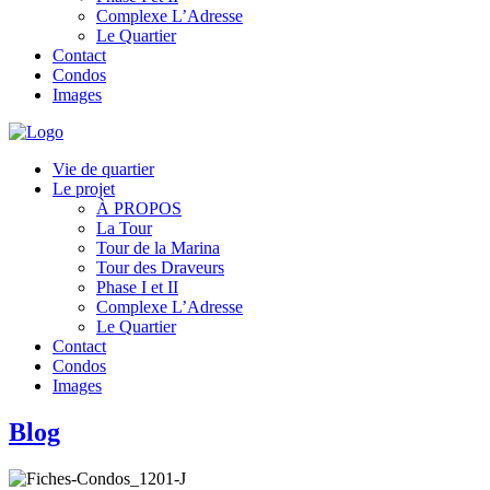
Complexe L’Adresse
Le Quartier
Contact
Condos
Images
Vie de quartier
Le projet
À PROPOS
La Tour
Tour de la Marina
Tour des Draveurs
Phase I et II
Complexe L’Adresse
Le Quartier
Contact
Condos
Images
Blog