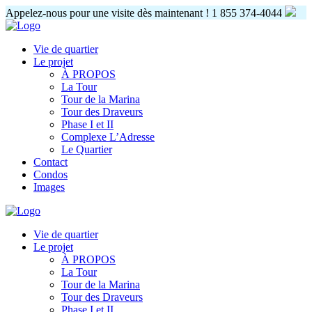
Appelez-nous pour une visite dès maintenant !
1 855 374-4044
Vie de quartier
Le projet
À PROPOS
La Tour
Tour de la Marina
Tour des Draveurs
Phase I et II
Complexe L’Adresse
Le Quartier
Contact
Condos
Images
Vie de quartier
Le projet
À PROPOS
La Tour
Tour de la Marina
Tour des Draveurs
Phase I et II