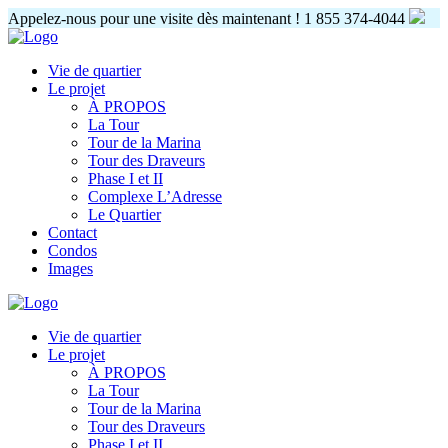
Appelez-nous pour une visite dès maintenant !
1 855 374-4044
Vie de quartier
Le projet
À PROPOS
La Tour
Tour de la Marina
Tour des Draveurs
Phase I et II
Complexe L’Adresse
Le Quartier
Contact
Condos
Images
Vie de quartier
Le projet
À PROPOS
La Tour
Tour de la Marina
Tour des Draveurs
Phase I et II