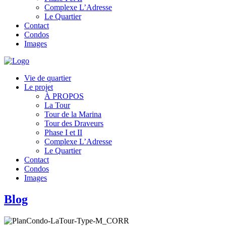
Complexe L’Adresse
Le Quartier
Contact
Condos
Images
Vie de quartier
Le projet
À PROPOS
La Tour
Tour de la Marina
Tour des Draveurs
Phase I et II
Complexe L’Adresse
Le Quartier
Contact
Condos
Images
Blog