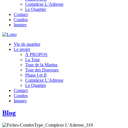
Complexe L’Adresse
Le Quartier
Contact
Condos
Images
Vie de quartier
Le projet
À PROPOS
La Tour
Tour de la Marina
Tour des Draveurs
Phase I et II
Complexe L’Adresse
Le Quartier
Contact
Condos
Images
Blog