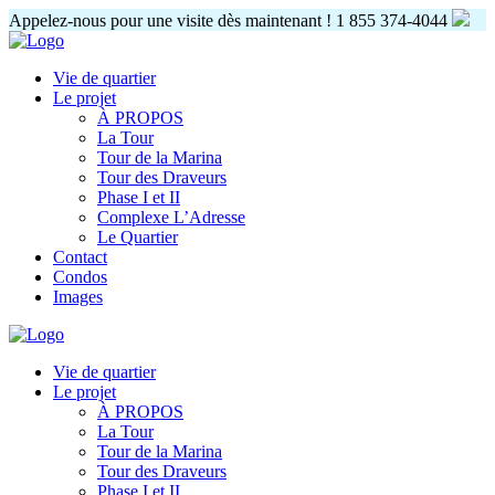
Appelez-nous pour une visite dès maintenant !
1 855 374-4044
Vie de quartier
Le projet
À PROPOS
La Tour
Tour de la Marina
Tour des Draveurs
Phase I et II
Complexe L’Adresse
Le Quartier
Contact
Condos
Images
Vie de quartier
Le projet
À PROPOS
La Tour
Tour de la Marina
Tour des Draveurs
Phase I et II