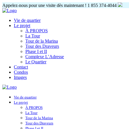
Appelez-nous pour une visite dès maintenant !
1 855 374-4044
Vie de quartier
Le projet
À PROPOS
La Tour
Tour de la Marina
Tour des Draveurs
Phase I et II
Complexe L’Adresse
Le Quartier
Contact
Condos
Images
Vie de quartier
Le projet
À PROPOS
La Tour
Tour de la Marina
Tour des Draveurs
Phase I et II