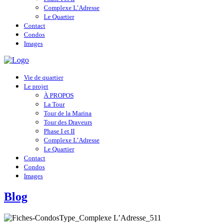
Complexe L’Adresse
Le Quartier
Contact
Condos
Images
Vie de quartier
Le projet
À PROPOS
La Tour
Tour de la Marina
Tour des Draveurs
Phase I et II
Complexe L’Adresse
Le Quartier
Contact
Condos
Images
Blog