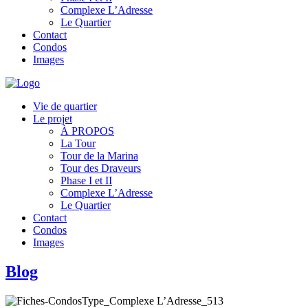
Complexe L’Adresse
Le Quartier
Contact
Condos
Images
Vie de quartier
Le projet
À PROPOS
La Tour
Tour de la Marina
Tour des Draveurs
Phase I et II
Complexe L’Adresse
Le Quartier
Contact
Condos
Images
Blog