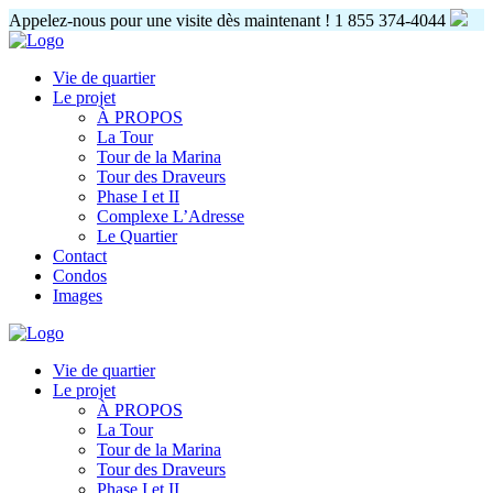
Appelez-nous pour une visite dès maintenant !
1 855 374-4044
Vie de quartier
Le projet
À PROPOS
La Tour
Tour de la Marina
Tour des Draveurs
Phase I et II
Complexe L’Adresse
Le Quartier
Contact
Condos
Images
Vie de quartier
Le projet
À PROPOS
La Tour
Tour de la Marina
Tour des Draveurs
Phase I et II