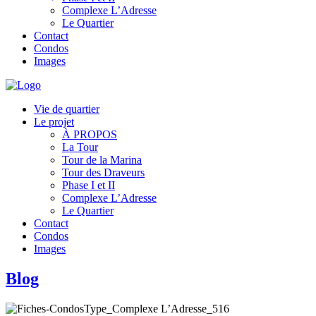
Complexe L’Adresse
Le Quartier
Contact
Condos
Images
Vie de quartier
Le projet
À PROPOS
La Tour
Tour de la Marina
Tour des Draveurs
Phase I et II
Complexe L’Adresse
Le Quartier
Contact
Condos
Images
Blog