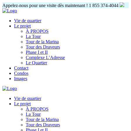
Appelez-nous pour une visite dès maintenant !
1 855 374-4044
Vie de quartier
Le projet
À PROPOS
La Tour
Tour de la Marina
Tour des Draveurs
Phase I et II
Complexe L’Adresse
Le Quartier
Contact
Condos
Images
Vie de quartier
Le projet
À PROPOS
La Tour
Tour de la Marina
Tour des Draveurs
Phase I et II