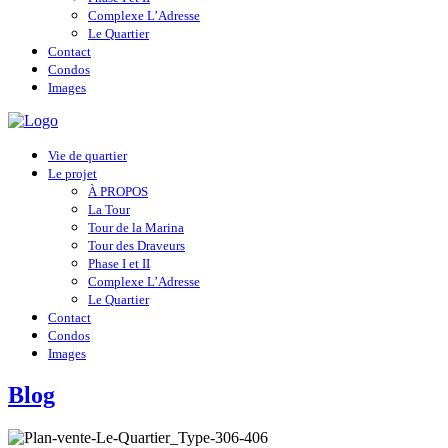
Complexe L’Adresse
Le Quartier
Contact
Condos
Images
Vie de quartier
Le projet
À PROPOS
La Tour
Tour de la Marina
Tour des Draveurs
Phase I et II
Complexe L’Adresse
Le Quartier
Contact
Condos
Images
Blog