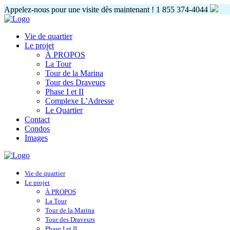
Appelez-nous pour une visite dès maintenant !
1 855 374-4044
Vie de quartier
Le projet
À PROPOS
La Tour
Tour de la Marina
Tour des Draveurs
Phase I et II
Complexe L’Adresse
Le Quartier
Contact
Condos
Images
Vie de quartier
Le projet
À PROPOS
La Tour
Tour de la Marina
Tour des Draveurs
Phase I et II