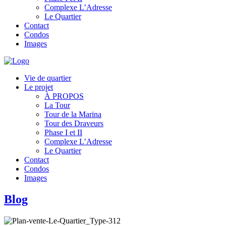
Complexe L’Adresse
Le Quartier
Contact
Condos
Images
Vie de quartier
Le projet
À PROPOS
La Tour
Tour de la Marina
Tour des Draveurs
Phase I et II
Complexe L’Adresse
Le Quartier
Contact
Condos
Images
Blog