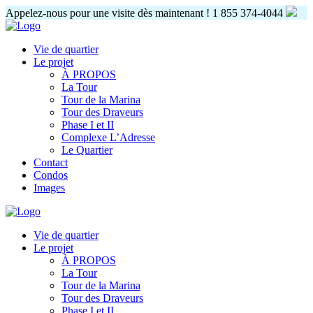
Appelez-nous pour une visite dès maintenant !
1 855 374-4044
Vie de quartier
Le projet
À PROPOS
La Tour
Tour de la Marina
Tour des Draveurs
Phase I et II
Complexe L’Adresse
Le Quartier
Contact
Condos
Images
Vie de quartier
Le projet
À PROPOS
La Tour
Tour de la Marina
Tour des Draveurs
Phase I et II