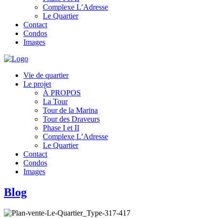
Complexe L’Adresse
Le Quartier
Contact
Condos
Images
Vie de quartier
Le projet
À PROPOS
La Tour
Tour de la Marina
Tour des Draveurs
Phase I et II
Complexe L’Adresse
Le Quartier
Contact
Condos
Images
Blog