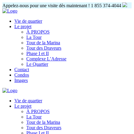
Appelez-nous pour une visite dès maintenant !
1 855 374-4044
Vie de quartier
Le projet
À PROPOS
La Tour
Tour de la Marina
Tour des Draveurs
Phase I et II
Complexe L’Adresse
Le Quartier
Contact
Condos
Images
Vie de quartier
Le projet
À PROPOS
La Tour
Tour de la Marina
Tour des Draveurs
Phase I et II