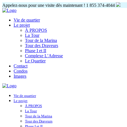
Appelez-nous pour une visite dès maintenant !
1 855 374-4044
Vie de quartier
Le projet
À PROPOS
La Tour
Tour de la Marina
Tour des Draveurs
Phase I et II
Complexe L’Adresse
Le Quartier
Contact
Condos
Images
Vie de quartier
Le projet
À PROPOS
La Tour
Tour de la Marina
Tour des Draveurs
Phase I et II