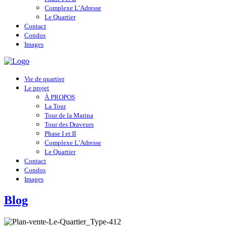
Complexe L’Adresse
Le Quartier
Contact
Condos
Images
Vie de quartier
Le projet
À PROPOS
La Tour
Tour de la Marina
Tour des Draveurs
Phase I et II
Complexe L’Adresse
Le Quartier
Contact
Condos
Images
Blog