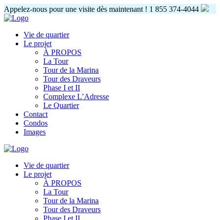
Appelez-nous pour une visite dès maintenant !
1 855 374-4044
Vie de quartier
Le projet
À PROPOS
La Tour
Tour de la Marina
Tour des Draveurs
Phase I et II
Complexe L’Adresse
Le Quartier
Contact
Condos
Images
Vie de quartier
Le projet
À PROPOS
La Tour
Tour de la Marina
Tour des Draveurs
Phase I et II