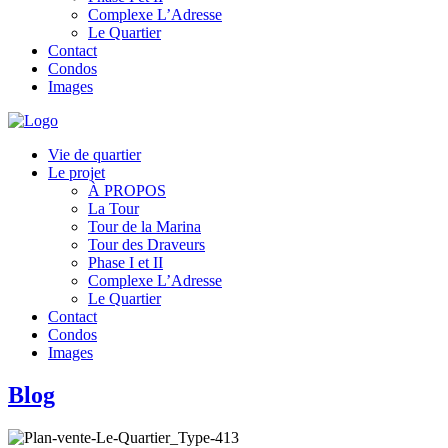
Complexe L’Adresse
Le Quartier
Contact
Condos
Images
Vie de quartier
Le projet
À PROPOS
La Tour
Tour de la Marina
Tour des Draveurs
Phase I et II
Complexe L’Adresse
Le Quartier
Contact
Condos
Images
Blog