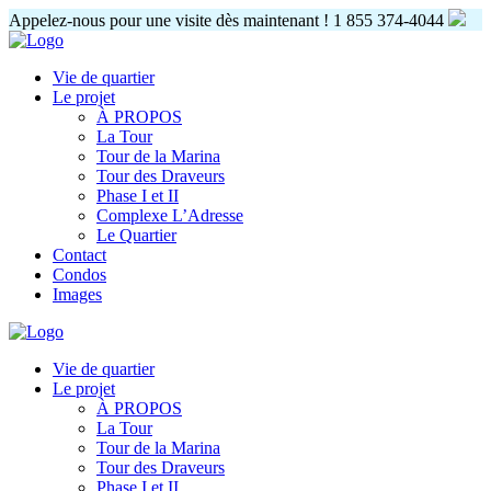
Appelez-nous pour une visite dès maintenant !
1 855 374-4044
Vie de quartier
Le projet
À PROPOS
La Tour
Tour de la Marina
Tour des Draveurs
Phase I et II
Complexe L’Adresse
Le Quartier
Contact
Condos
Images
Vie de quartier
Le projet
À PROPOS
La Tour
Tour de la Marina
Tour des Draveurs
Phase I et II