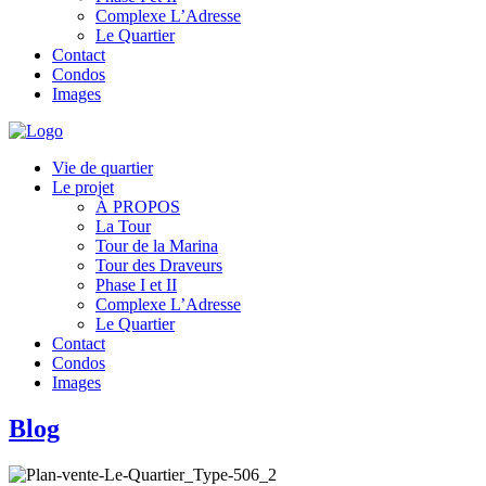
Complexe L’Adresse
Le Quartier
Contact
Condos
Images
Vie de quartier
Le projet
À PROPOS
La Tour
Tour de la Marina
Tour des Draveurs
Phase I et II
Complexe L’Adresse
Le Quartier
Contact
Condos
Images
Blog