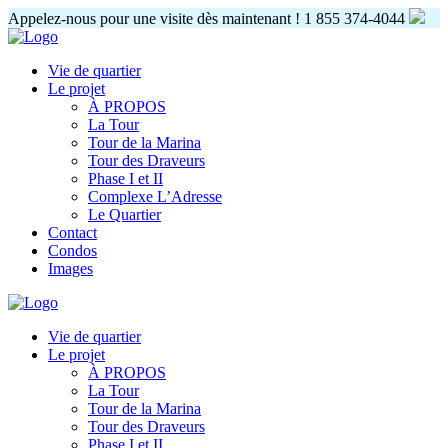
Appelez-nous pour une visite dès maintenant !
1 855 374-4044
Vie de quartier
Le projet
À PROPOS
La Tour
Tour de la Marina
Tour des Draveurs
Phase I et II
Complexe L’Adresse
Le Quartier
Contact
Condos
Images
Vie de quartier
Le projet
À PROPOS
La Tour
Tour de la Marina
Tour des Draveurs
Phase I et II