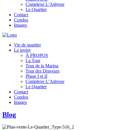
Complexe L’Adresse
Le Quartier
Contact
Condos
Images
Vie de quartier
Le projet
À PROPOS
La Tour
Tour de la Marina
Tour des Draveurs
Phase I et II
Complexe L’Adresse
Le Quartier
Contact
Condos
Images
Blog