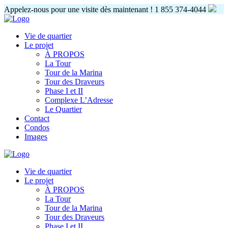
Appelez-nous pour une visite dès maintenant !
1 855 374-4044
Vie de quartier
Le projet
À PROPOS
La Tour
Tour de la Marina
Tour des Draveurs
Phase I et II
Complexe L’Adresse
Le Quartier
Contact
Condos
Images
Vie de quartier
Le projet
À PROPOS
La Tour
Tour de la Marina
Tour des Draveurs
Phase I et II