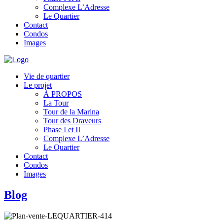
Complexe L’Adresse
Le Quartier
Contact
Condos
Images
Vie de quartier
Le projet
À PROPOS
La Tour
Tour de la Marina
Tour des Draveurs
Phase I et II
Complexe L’Adresse
Le Quartier
Contact
Condos
Images
Blog